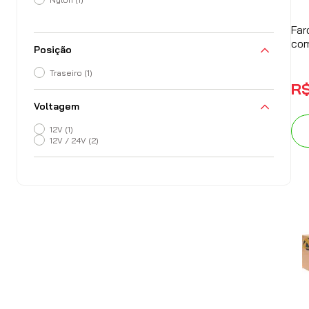
Far
com
Posição
Traseiro
(
1
)
R
Voltagem
12V
(
1
)
12V / 24V
(
2
)