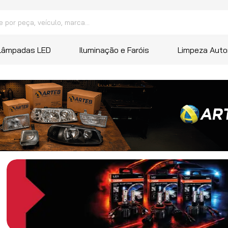
peça, veículo, marca...
 mais buscados
Lâmpadas LED
Iluminação e Faróis
Limpeza Auto
a
ana
ressor