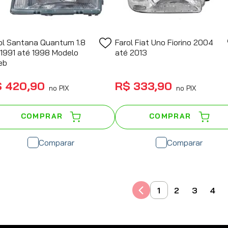
ol Santana Quantum 1.8
Farol Fiat Uno Fiorino 2004
 1991 até 1998 Modelo
até 2013
eb
$
420
,
90
R$
333
,
90
no PIX
no PIX
COMPRAR
COMPRAR
Comparar
Comparar
1
2
3
4