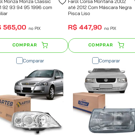
ol Monza Monza Classic
Farol Corsa Montana 2002
1 92 93 94 95 1996 com
até 2012 Com Máscara Negra
liar
Pisca Liso
$
565
,
00
R$
447
,
90
no PIX
no PIX
COMPRAR
COMPRAR
Comparar
Comparar