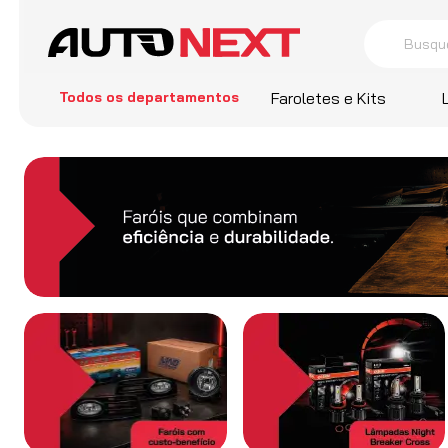
Busque por 
termos
Todos os departamentos
Faroletes e Kits
1
º
Cors
2
º
Farol
3
º
Sant
4
º
Comp