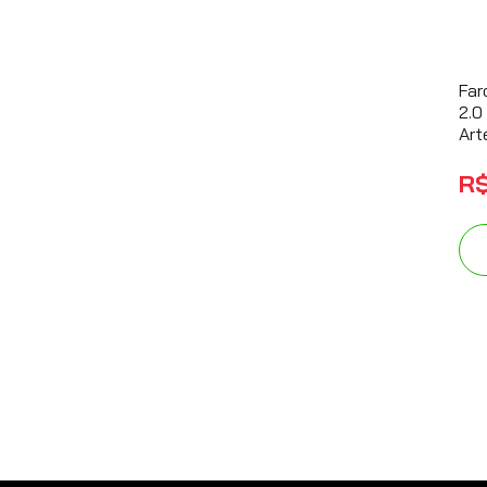
Far
2.0
Art
R