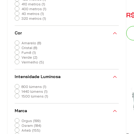
410 metros
(
1
)
400 metros
(
1
)
R
40 metros
(
1
)
320 metros
(
1
)
Cor
Amarelo
(
8
)
Cristal
(
8
)
Fumê
(
1
)
Verde
(
2
)
Vermelho
(
5
)
Intensidade Luminosa
800 lúmens
(
1
)
1440 lúmens
(
1
)
1500 lúmens
(
1
)
Marca
Orgus
(
199
)
Osram
(
184
)
Arteb
(
155
)