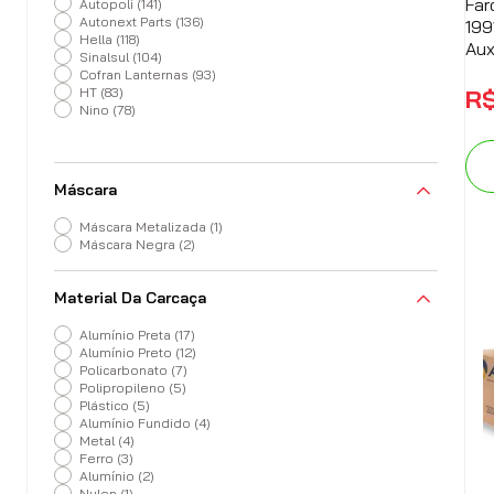
Far
Autopoli
(
141
)
Autonext Parts
(
136
)
199
Hella
(
118
)
Auxi
Sinalsul
(
104
)
Cofran Lanternas
(
93
)
HT
(
83
)
R
Nino
(
78
)
Máscara
Máscara Metalizada
(
1
)
Máscara Negra
(
2
)
Material Da Carcaça
Alumínio Preta
(
17
)
Alumínio Preto
(
12
)
Policarbonato
(
7
)
Polipropileno
(
5
)
Plástico
(
5
)
Alumínio Fundido
(
4
)
Metal
(
4
)
Ferro
(
3
)
Alumínio
(
2
)
Nylon
(
1
)