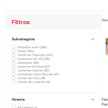
Filtros
Subcategoria
Faroletes e kits
(
299
)
Faróis
(
295
)
Lanternas Traseiras
(
252
)
Lâmpadas de LED
(
199
)
Lâmpadas
(
182
)
Lanternas de Pisca
(
97
)
Lanternas Laterais
(
82
)
Lâmpadas Super Brancas
(
67
)
Lentes de Farol
(
28
)
Lentes de Lanterna
(
16
)
Far
Alcance
Par
420 metros
(
1
)