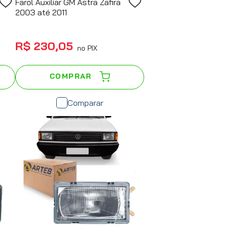
Farol Auxiliar GM Astra Zafira
2003 até 2011
R$
230
,
05
no PIX
COMPRAR
Comparar