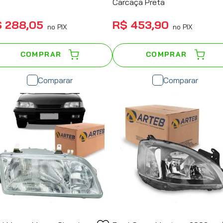
Carcaça Preta
$
288
,
05
R$
453
,
90
no PIX
no PIX
COMPRAR
COMPRAR
Comparar
Comparar