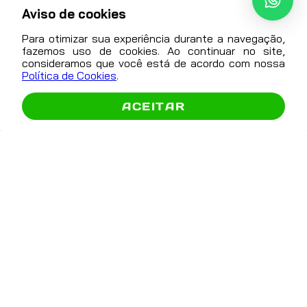
Aviso de cookies
Para otimizar sua experiência durante a navegação,
Atendimento
fazemos uso de cookies. Ao continuar no site,
consideramos que você está de acordo com nossa
contato@autonext.com.br
Política de Cookies
.
Abrir
(16) 3600-8860
Comparador
ACEITAR
(16) 99729-0925
De segunda a sexta das
8h às 12h e das 13:30 às 17h
Exceto feriados. Não atendemos no local.
Formas De Pagamento