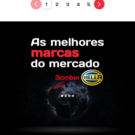
1
2
3
4
5
As melhores
marcas
do mercado