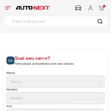
0
O que você procura?
termos mais buscados
1
º
Corsa
2
º
Farol
3
º
Santana
Qual seu carro?
4
º
Hella
Filtre peças compatíveis com seu veículo
Marca
Marca
Modelo
Modelo
Ano