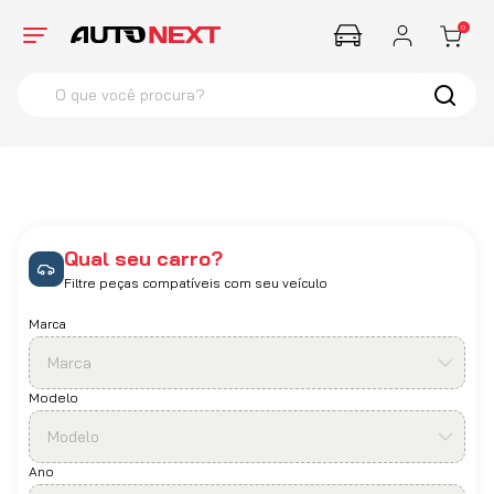
0
O que você procura?
termos mais buscados
1
º
Farol
2
º
Corsa
3
º
Santana
Qual seu carro?
4
º
Hella
Filtre peças compatíveis com seu veículo
Marca
Marca
Modelo
Modelo
Ano