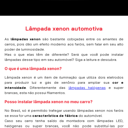
Lâmpada xenon automotiva
As
lâmpadas xenon
são bastante cobiçadas entre os amantes de
carros, pois dão um efeito moderno aos faróis, sem falar em seu alto
poder de luminosidade.
Mas o que elas têm de diferente? Será que você pode instalar
lâmpadas desse tipo em seu automóvel? Siga a leitura e descubra.
O que é uma lâmpada xenon?
Lâmpada xenon é um item de iluminação que utiliza dois eletrodos
para produzir luz e gás de xenônio para ampliar sua
cor e
intensidade
. Diferentemente das
lâmpadas halógenas
e super
brancas, esta não possui filamentos.
Posso instalar lâmpada xenon no meu carro?
No Brasil, só é permitido trafegar usando lâmpadas xenon nos faróis
se essa for uma
característica de fábrica
do automóvel.
Caso seu carro tenha saído da montadora com lâmpadas LED,
halógenas ou super brancas, você não pode substituí-las por