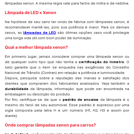
lâmpadas xenon. A mesma regra vale para faróis de milha e de neblina.
Lâmpada de LED x Xenon
Na hipótese de seu carro ter vindo de fábrica com lâmpadas xenon, é
recomendável mantê-las, pois sua potência é maior. Para os demais
casos, as
lâmpadas de LED
são ótimas opções caso você privilegie
uma longa vida útil com bom poder de iluminação.
Qual a melhor lâmpada xenon?
Em primeiro lugar, jamais considere comprar uma lâmpada xenon ou
de qualquer outro tipo que não tenha a
certificação do Inmetro
. O
selo garante que o item se enquadra nas exigências do Conselho
Nacional de Trânsito (Contran) em relação a potência e luminosidade.
Depois, pesquise sobre a reputação das marcas e satisfação dos
clientes que compraram dos fabricantes analisados. Veja também a
durabilidade
da lâmpada, informação que pode ser encontrada na
embalagem ou descrição do produto.
Por fim, certifique-se de que o
padrão de encaixe
da lâmpada é o
mesmo do farol de seu automóvel. Esse padrão é expresso por uma
sigla composta pela letra H e um número (H1, H2, H3 e assim por
diante).
Onde comprar lâmpadas xenon para carros?