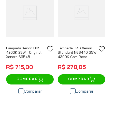
Lâmpada Xenon D8S
Lâmpada D4S Xenon
4200K 25W - Original
Standard N66440 35W
Xenarc 66548
4300K Com Base
P32D-5
R$
715
,
00
R$
278
,
05
COMPRAR
COMPRAR
Comparar
Comparar