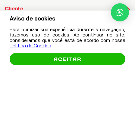
Cliente
Aviso de cookies
Para otimizar sua experiência durante a navegação,
Atendimento
fazemos uso de cookies. Ao continuar no site,
consideramos que você está de acordo com nossa
contato@autonext.com.br
Política de Cookies
.
Abrir
(16) 3600-8860
Comparador
ACEITAR
(16) 99729-0925
De segunda a sexta das
8h às 12h e das 13:30 às 17h
Exceto feriados. Não atendemos no local.
Formas De Pagamento