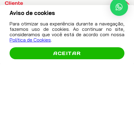
Cliente
Aviso de cookies
Para otimizar sua experiência durante a navegação,
Atendimento
fazemos uso de cookies. Ao continuar no site,
consideramos que você está de acordo com nossa
contato@autonext.com.br
Política de Cookies
.
Abrir
(16) 3600-8860
Comparador
ACEITAR
(16) 99729-0925
De segunda a sexta das
8h às 12h e das 13:30 às 17h
Exceto feriados. Não atendemos no local.
Formas De Pagamento