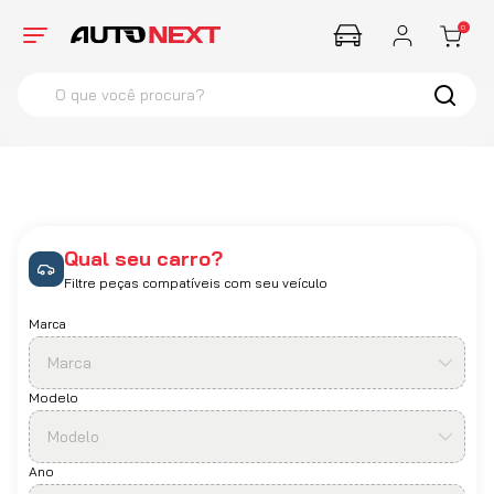
0
O que você procura?
termos mais buscados
1
º
Corsa
2
º
Farol
3
º
Santana
Qual seu carro?
4
º
Hella
Filtre peças compatíveis com seu veículo
Marca
Marca
Modelo
Modelo
Ano