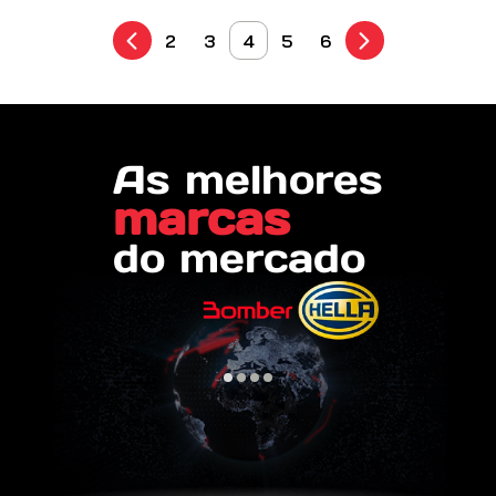
2
3
4
5
6
As melhores
marcas
do mercado