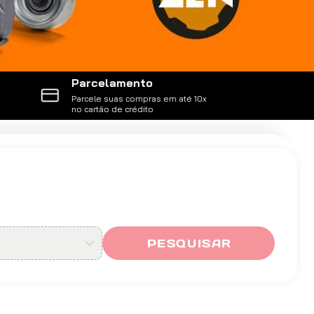
Parcelamento
Parcele suas compras em até 10x
no cartão de crédito
PESQUISAR