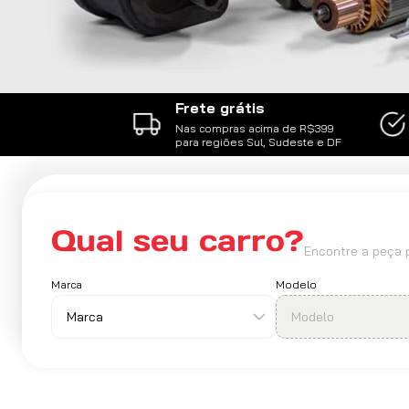
Frete grátis
Nas compras acima de R$399
para regiões Sul, Sudeste e DF
Qual seu carro?
Encontre a peça p
Marca
Modelo
Marca
Modelo