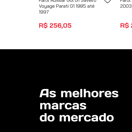
Farol Auxiliar Gol G1 Saveiro
Farol
Voyage Parati G1 1985 até
2003 
1997
R$
256
,
05
R$
no PIX
COMPRAR