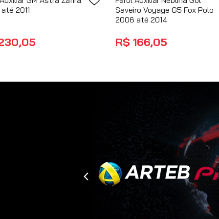
 Auxiliar GM Astra Zafira
Farol Auxiliar Neblina Gol
até 2011
Saveiro Voyage G5 Fox Polo
2006 até 2014
230
,
05
R$
166
,
05
no PIX
no PIX
COMPRAR
COMPRAR