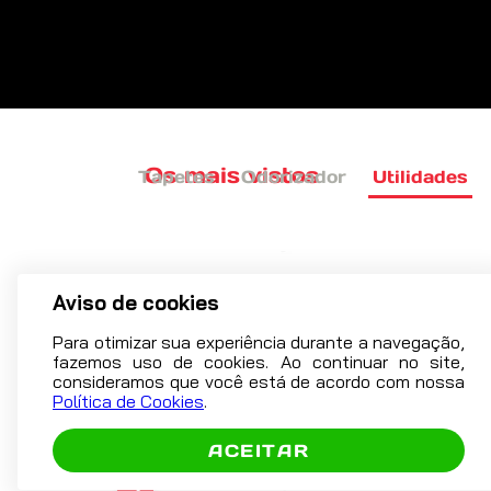
As melhores
marcas
do mercado
Aviso de cookies
Os mais vistos
Tapetes
Odorizador
Utilidades
Para otimizar sua experiência durante a navegação,
fazemos uso de cookies. Ao continuar no site,
consideramos que você está de acordo com nossa
Política de Cookies
.
ACEITAR