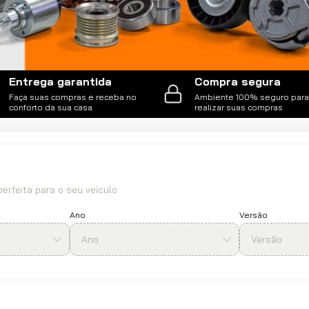
Entrega garantida
Compra segura
Faça suas compras e receba no
Ambiente 100% seguro para
conforto da sua casa
realizar suas compras
erfeita para o seu veículo
Ano
Versão
Ano
Versão