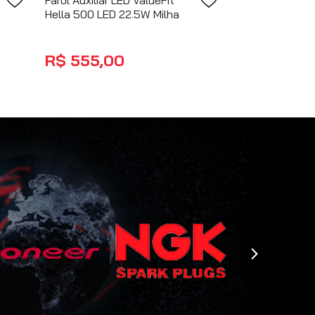
Farol Auxiliar LED ValueFit
Hella 500 LED 22.5W Milha
R$
555
,
00
no PIX
COMPRAR