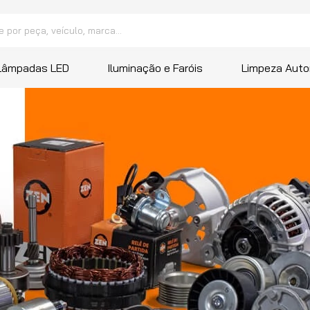
peça, veículo, marca...
 mais buscados
Lâmpadas LED
Iluminação e Faróis
Limpeza Auto
a
ana