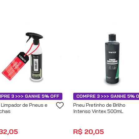
PRE 3 >>> GANHE 5% OFF
COMPRE 3 >>> GANHE 5% 
 Limpador de Pneus e
Pneu Pretinho de Brilho
achas
Intenso Vintex 500mL
32
,
05
R$
20
,
05
no PIX
no PIX