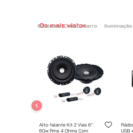
COMPRAR
Os mais vistos
Cuidados Com O Carro
Iluminação