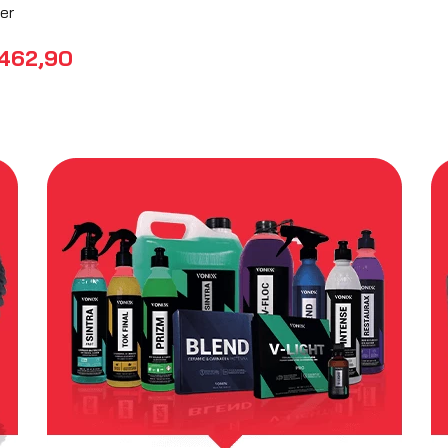
 MP3 Player Bluetooth
Controle Alarme
4X23W RMS MVH-145BR
Telecomando 2 Botões Fox
er
2006 a 2010
462
,
90
R$
72
,
05
no PIX
no PIX
COMPRAR
COMPRAR