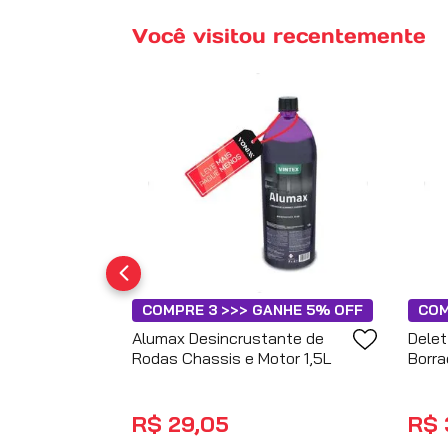
Você visitou recentemente
COMPRE 3 >>> GANHE 5% OFF
COM
Alumax Desincrustante de
Delet
Rodas Chassis e Motor 1,5L
Borr
R$
29
,
05
R$
no PIX