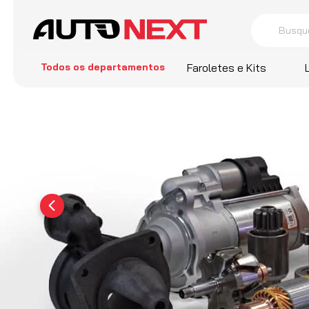
Busque por 
termos
Todos os departamentos
Faroletes e Kits
1
º
Cors
2
º
Farol
3
º
Sant
4
º
Hella