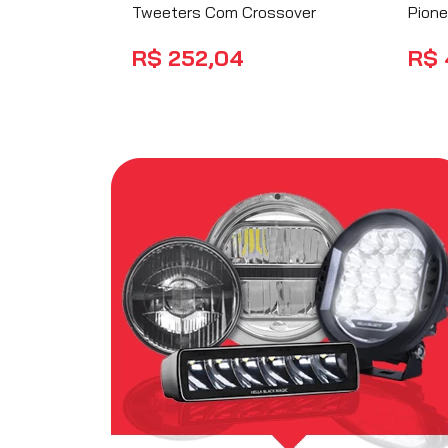
Alto-falante Kit 2 Vias 6"
Rádio
60w Rms 4 Ohms Com
USB 
Tweeters Com Crossover
Pione
R$
252
,
04
R$
no PIX
15
% OFF
COMPRAR