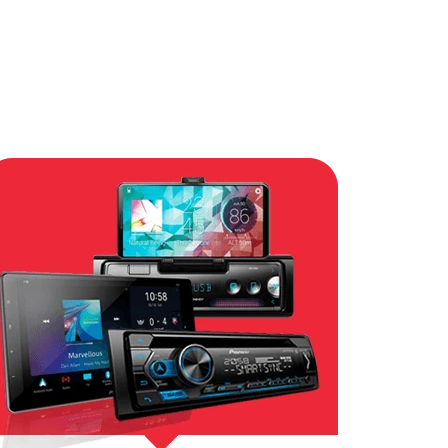
Caixa Amplificada JBL Slim
SW8A-MS Subwoofer 200W +
2x100W
R$
1
.
450
,
00
no PIX
COMPRAR