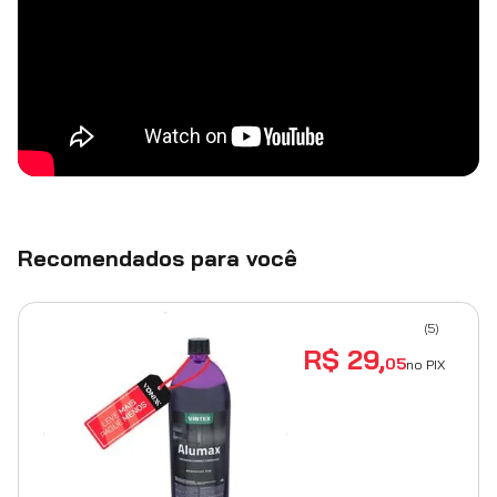
Recomendados para você
(
5
)
R$
29
,
05
no PIX