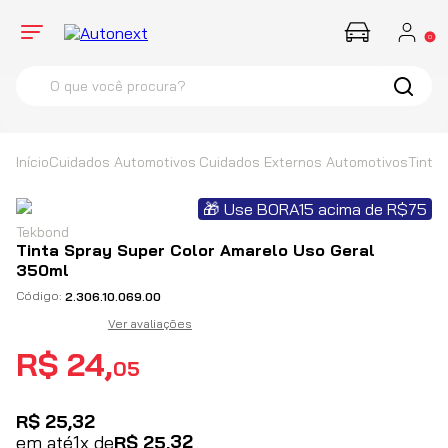
0
O que você procura?
termos mais buscados
1
º
Corsa
Cuidados Automotivos
Cuidados Externos Automotivos
Tinta
2
º
Farol
🎁 Use BORA15 acima de R$75
3
º
Santana
Tekbond
4
º
Compressor
Tinta Spray Super Color Amarelo Uso Geral
350ml
2.306.10.069.00
Ver avaliações
R$
24
,
05
R$
25
,
32
32
em até
1
x de
R$
25
,