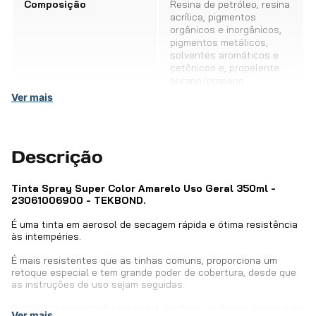
Composição
Resina de petróleo, resina
acrílica, pigmentos
orgânicos e inorgânicos,
pigmentos metálicos,
solventes aromáticos e
cetônicos e, propelente
burano/propano
Ver mais
Código do fabricante
2.306.10.069.00
Descrição
EAN / GTIN
7898543380979
Tinta Spray Super Color Amarelo Uso Geral 350ml -
23061006900 - TEKBOND.
É uma tinta em aerosol de secagem rápida e ótima resistência
às intempéries.
É mais resistentes que as tinhas comuns, proporciona um
retoque especial e tem grande poder de cobertura, desde que
as instruções de uso sejam seguidas.
Sugere-se a aplicação em metal, madeira, cerâmica, gesso e em
Ver mais