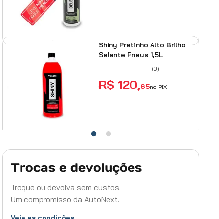
ADICIONAR AO
CARRINHO
Shiny Pretinho Alto Brilho
Selante Pneus 1,5L
(
0
)
R$
120
,
65
no PIX
ADICIONAR AO
CARRINHO
Pneu Pretinho de Brilho Intenso Vintex 500mL
Trocas e devoluções
(
4
)
R$
20
,
05
Troque ou devolva sem custos.
no PIX
Um compromisso da AutoNext.
ADICIONAR AO CARRINHO
Veja as condições