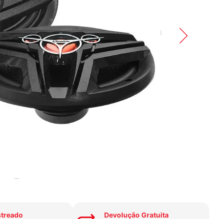
streado
Devolução Gratuita