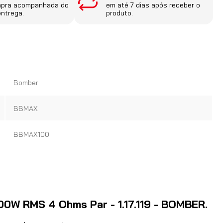
mpra acompanhada do
em até 7 dias após receber o
entrega.
produto.
Bomber
BBMAX
BBMAX100
00W RMS 4 Ohms Par - 1.17.119 - BOMBER.