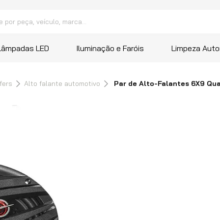
peça, veículo, marca...
 mais buscados
Lâmpadas LED
Iluminação e Faróis
Limpeza Auto
a
fers
Alto falante automotivo
Par de Alto-Falantes 6X9 Qu
ana