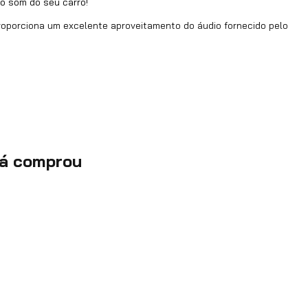
o som do seu carro!
roporciona um excelente aproveitamento do áudio fornecido pelo
já comprou
a que protege contra impactos e tem um visual moderno, que dá
ca com potência acima de 85 decibéis pode causar danos ao