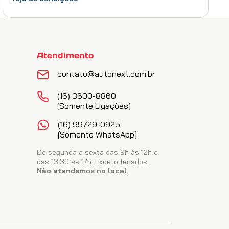
Impact Limpeza Extrema Pesada Ultra Concentrado 5L
Vonixx
(
0
)
Atendimento
R$
60
,
85
no PIX
contato@autonext.com.br
ADICIONAR AO CARRINHO
(16) 3600-8860
[somente Ligações]
(16) 99729-0925
[somente WhatsApp]
De segunda a sexta das 9h às 12h e
das 13:30 às 17h. Exceto feriados.
Não atendemos no local
.