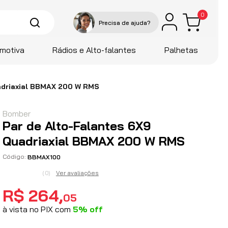
0
motiva
Rádios e Alto-falantes
Palhetas
adriaxial BBMAX 200 W RMS
Bomber
Par de Alto-Falantes 6X9
Quadriaxial BBMAX 200 W RMS
BBMAX100
Ver avaliações
(
0
)
R$
264
,
05
à vista no PIX com
5
%
off