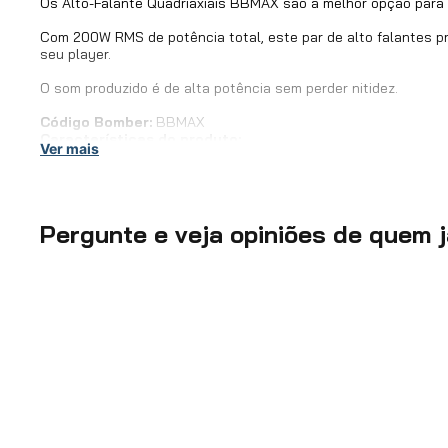
Os Alto-Falante Quadriaxiais BBMAX são a melhor opção para 
Com 200W RMS de potência total, este par de alto falantes p
seu player.
O som produzido é de alta potência sem perder nitidez.
Código Bomber:
BBMAX
Características do produto:
Ver mais
- Potência Nominal: 100W RMS
- Sensibilidade (1w/1m): 85,4dB
- Resposta de Frequência: 42Hz a 20.000Hz
- Impedância: 4O
Pergunte e veja opiniões de quem 
Possui tamanho de 6x9 polegadas e é acompanhado de uma tel
um upgrade no interior do seu veículo.
Produto 100% nacional.
A Bomber nasceu da paixão pelo som!
Atenção: De acordo com a Lei Federal n°11.291/06, ouvir músi
sistema auditivo.