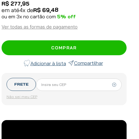
R$
277
,
95
48
em até
4
x de
R$
69
,
ou em
3
x no cartão com
5
% off
Ver todas as formas de pagamento
COMPRAR
Compartilhar
FRETE
Não sei meu CEP