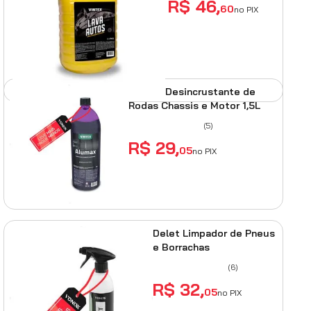
R$
46
,
60
no PIX
ADICIONAR AO
CARRINHO
Alumax Desincrustante de
Rodas Chassis e Motor 1,5L
(
5
)
R$
29
,
05
no PIX
ADICIONAR AO CARRINHO
Delet Limpador de Pneus
e Borrachas
(
6
)
R$
32
,
05
no PIX