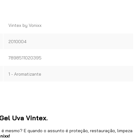
Vintex by Vonixx
2010004
7898511020395
1 - Aromatizante
Gel Uva Vintex.
o é mesmo? E quando o assunto é proteção, restauração, limpeza
nixx!