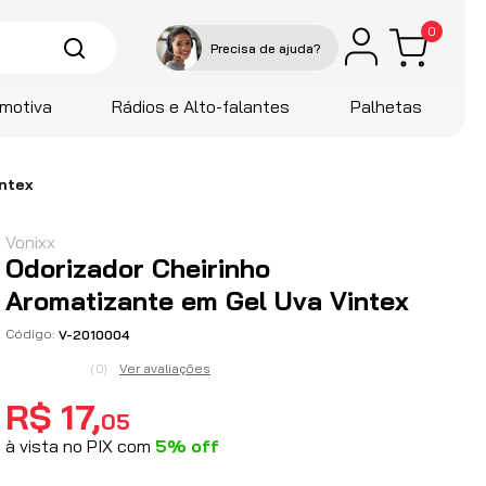
0
motiva
Rádios e Alto-falantes
Palhetas
ntex
Vonixx
Odorizador Cheirinho
Aromatizante em Gel Uva Vintex
V-2010004
Ver avaliações
(
0
)
R$
17
,
05
à vista no PIX com
5
%
off