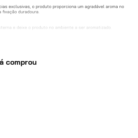
cias exclusivas, o produto proporciona um agradável aroma no
a fixação duradoura.
erna e deixe o produto no ambiente a ser aromatizado.
 precisa de mais informações técnicas, deixe sua pergunta aqui.
já comprou