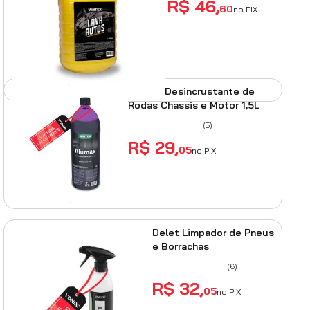
R$
46
,
60
no PIX
ADICIONAR AO
CARRINHO
Alumax Desincrustante de
Rodas Chassis e Motor 1,5L
(
5
)
R$
29
,
05
no PIX
ADICIONAR AO CARRINHO
Delet Limpador de Pneus
e Borrachas
(
6
)
R$
32
,
05
no PIX