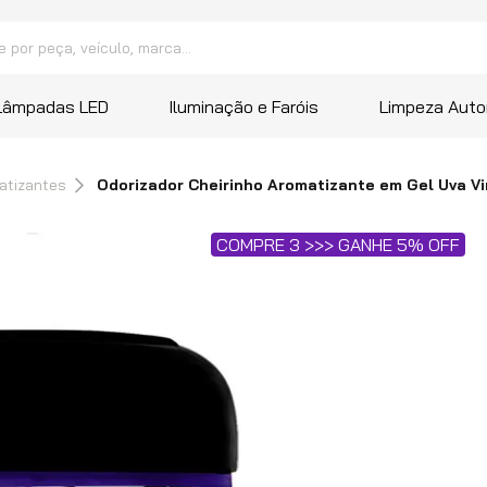
peça, veículo, marca...
 mais buscados
Lâmpadas LED
Iluminação e Faróis
Limpeza Auto
a
atizantes
Odorizador Cheirinho Aromatizante em Gel Uva Vi
ana
COMPRE 3 >>> GANHE 5% OFF