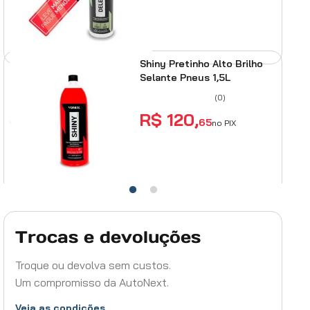
ADICIONAR AO
CARRINHO
Shiny Pretinho Alto Brilho
Selante Pneus 1,5L
(
0
)
R$
120
,
65
no PIX
ADICIONAR AO
CARRINHO
Pneu Pretinho de Brilho Intenso Vintex 500mL
Trocas e devoluções
(
4
)
R$
20
,
05
Troque ou devolva sem custos.
no PIX
Um compromisso da AutoNext.
ADICIONAR AO CARRINHO
Veja as condições