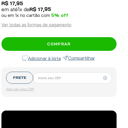
R$
17
,
95
95
em até
1
x de
R$
17
,
ou em
1
x no cartão com
5
% off
Ver todas as formas de pagamento
COMPRAR
Compartilhar
FRETE
Não sei meu CEP