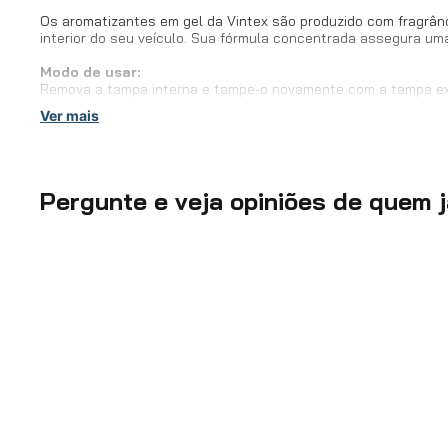
Os aromatizantes em gel da Vintex são produzido com fragrân
interior do seu veículo. Sua fórmula concentrada assegura um
Modo de usar:
Remova a tampa interna e tampe-o novamente com a tampa ext
Ver mais
Não caia em ciladas, invista em Vonixx, com ela não tem erro!
Fuja dos imprevistos! Se você está com dúvida na aplicação ou
Pergunte e veja opiniões de quem 