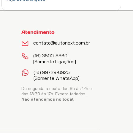
Impact Limpeza Extrema Pesada Ultra Concentrado 5L
Vonixx
(
0
)
Atendimento
R$
60
,
85
no PIX
contato@autonext.com.br
ADICIONAR AO CARRINHO
(16) 3600-8860
[somente Ligações]
(16) 99729-0925
[somente WhatsApp]
De segunda a sexta das 9h às 12h e
das 13:30 às 17h. Exceto feriados.
Não atendemos no local
.