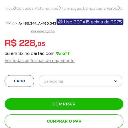
Cuidados Automotivos
Iluminação, Lâmpadas e Faróis
Lan
🎁 Use BORA15 acima de R$75
A-460.344_A-460.343
Ver avaliações
R$
228
,
05
ou em
3
x no cartão com
% off
Ver todas as formas de pagamento
Selecionar
LADO
COMPRAR
COMPRAR O PAR