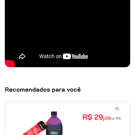
Recomendados para você
(
5
)
R$
29
,
05
no PIX