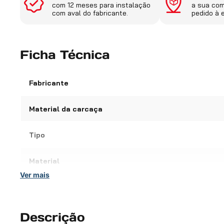
com 12 meses para instalação
a sua co
com aval do fabricante.
pedido à 
Ficha Técnica
Fabricante
Material da carcaça
Tipo
Material
Ver mais
Código do fabricante
OEM - Códigos Originais
Descrição