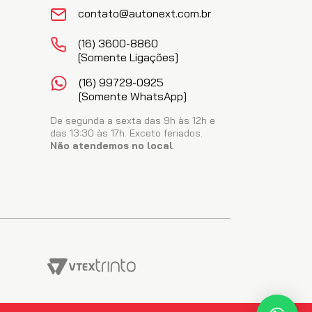
R$
49
,
05
no PIX
contato@autonext.com.br
ADICIONAR AO CARRINHO
(16) 3600-8860
[somente Ligações]
(16) 99729-0925
[somente WhatsApp]
De segunda a sexta das 9h às 12h e
das 13:30 às 17h. Exceto feriados.
Não atendemos no local
.