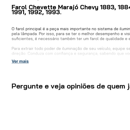
Farol Chevette Marajó Chevy 1883, 1884
EAN / GTIN
1991, 1992, 1993.
Lâmpada
O farol principal é a peça mais importante no sistema de ilumin
pela lâmpada. Por isso, para se ter o melhor desempenho e vis
suficientes, é necessário também ter um farol de qualidade e
Inclui lâmpada
Para extrair todo poder de iluminação de seu veículo, equipe 
direção. Conduza com confiança e segurança, sabendo que voc
Conteúdo da Embalagem
Ver mais
Código Arteb:
A-060.046 (esquerdo - lado do motorista) e A-0
Prazo de Garantia
Códigos Originais:
52252659, 52252661, 52252660, 522526
Pergunte e veja opiniões de quem 
Detalhes da Garantia
Características do produto:
Marca:
Arteb.
Modelo:
Modelo Arteb.
Lâmpada:
H4.
Inclui lâmpada:
Não.
Material:
Lente de Vidro.
Conteúdo da Embalagem:
1 - Farol.