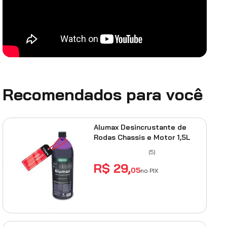
Recomendados para você
Alumax Desincrustante de
Rodas Chassis e Motor 1,5L
(
5
)
R$
29
,
05
no PIX
ADICIONAR AO CARRINHO