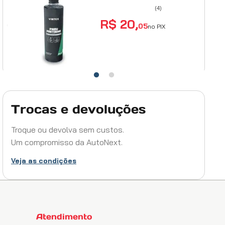
(
4
)
R$
20
,
05
no PIX
ADICIONAR AO
CARRINHO
Aplicador de Espuma Vonixx Kit com 2 Unidades
Trocas e devoluções
(
10
)
R$
18
,
05
Troque ou devolva sem custos.
no PIX
Um compromisso da AutoNext.
ADICIONAR AO CARRINHO
Veja as condições
Lava Auto Concentrado 5l
(
1
)
Atendimento