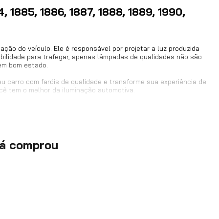
, 1885, 1886, 1887, 1888, 1889, 1990,
7896482500335, 7898453056339
H4
ação do veículo. Ele é responsável por projetar a luz produzida
ibilidade para trafegar, apenas lâmpadas de qualidades não são
 em bom estado.
Não
seu carro com faróis de qualidade e transforme sua experiência de
ê tem o melhor da iluminação automotiva.
1 - Farol
60.045 (direito - lado do passageiro).
12 meses
62.
já comprou
A garantia tem início na data de compra do produto,
conforme nota fiscal.