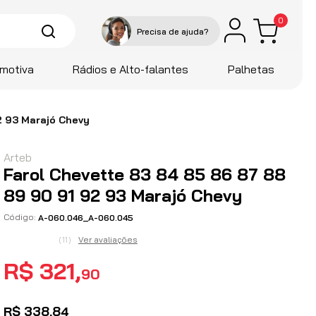
0
motiva
Rádios e Alto-falantes
Palhetas
2 93 Marajó Chevy
Arteb
Farol Chevette 83 84 85 86 87 88
89 90 91 92 93 Marajó Chevy
A-060.046_A-060.045
Ver avaliações
(
11
)
R$
321
,
90
R$
338
,
84