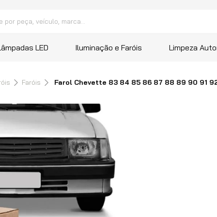
peça, veículo, marca...
 mais buscados
Lâmpadas LED
Iluminação e Faróis
Limpeza Auto
a
róis
Faróis
Farol Chevette 83 84 85 86 87 88 89 90 91 9
ana