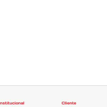
e compromisso com a qualidade, a Arteb se posiciona como uma
 padrões de qualidade em seus processos de fabricação,
cia.
ação ou precisa de mais informações técnicas, deixe sua
Institucional
Cliente