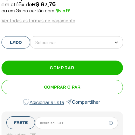
76
em até
5
x de
R$
67
,
ou em
3
x no cartão com
% off
Ver todas as formas de pagamento
Selecionar
LADO
COMPRAR
COMPRAR O PAR
Compartilhar
FRETE
Não sei meu CEP