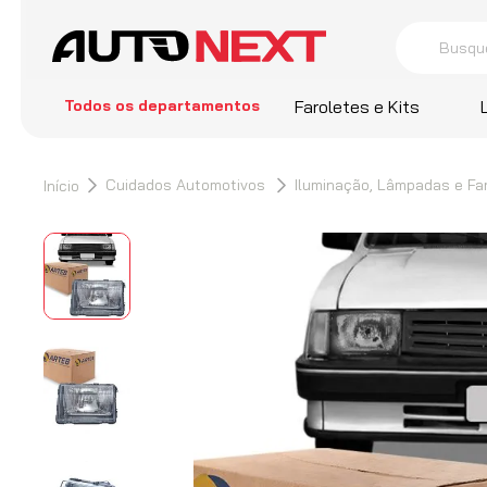
Busque por 
termos
Todos os departamentos
Faroletes e Kits
1
º
Cors
2
º
Farol
Cuidados Automotivos
Iluminação, Lâmpadas e Fa
3
º
Sant
4
º
Hella