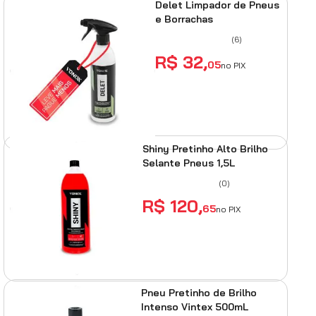
Delet Limpador de Pneus
e Borrachas
(
6
)
R$
32
,
05
no PIX
ADICIONAR AO
CARRINHO
Shiny Pretinho Alto Brilho
Selante Pneus 1,5L
(
0
)
R$
120
,
65
no PIX
ADICIONAR AO
CARRINHO
Pneu Pretinho de Brilho
Intenso Vintex 500mL