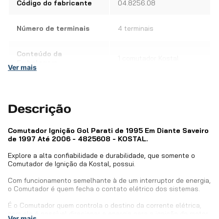
Código do fabricante
04.8256.08
Número de terminais
4 terminais
Conteúdo da
1 comutador Kostal
Embalagem
Ver mais
Descrição
Comutador Ignição Gol Parati de 1995 Em Diante Saveiro
de 1997 Até 2006 - 4825608 - KOSTAL.
Explore a alta confiabilidade e durabilidade, que somente o
Comutador de Ignição da Kostal, possui.
Com funcionamento semelhante à de um interruptor de energia,
o Comutador é quem fecha o contato elétrico dos sistemas.
É o Comutador quem controla o destino da corrente elétrica,
com ele é possível direcionar a energia para a ignição do motor
Ver mais