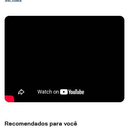
ou somente para os acessórios.
Desgastes no Comutador de Ignição, podem comprometer
totalmente o acionamento do veículo. Conte com a Kostal, e
tenha um Comutador muito mais durável.
Seu circuito robusto e de alta tecnologia, o Comutador da
Kostal é a garantia de ignição sem complicações.
Com o Comutador de Ignição da Kostal, o acionamento de seu
veículo é imediato.
Fabricado em material de alta qualidade.
Kostal - se encaixa, onde as outras se adaptam.
Recomendados para você