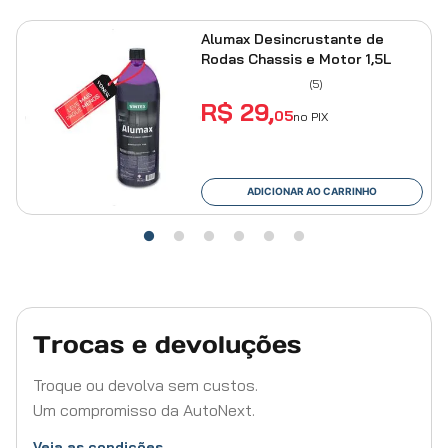
Não ouça apenas as suas músicas. Ouça mais, com Pioneer.
Alumax Desincrustante de
Rodas Chassis e Motor 1,5L
Atenção: De acordo com a Lei Federal n°11.291/06, ouvir música
(
5
)
com potência acima de 85 decibéis pode causar danos ao
R$
29
,
05
no PIX
sistema auditivo.
ADICIONAR AO CARRINHO
Trocas e devoluções
Troque ou devolva sem custos.
Um compromisso da AutoNext.
Veja as condições