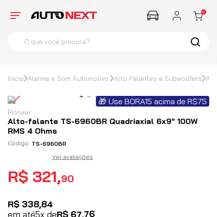
0
O que você procura?
termos mais buscados
1
º
Corsa
Alarme e Som Automotivo
Alto-Falantes e Subwoofers
Alt
2
º
Farol
🎁 Use BORA15 acima de R$75
3
º
Santana
Pioneer
4
º
Hella
Alto-falante TS-6960BR Quadriaxial 6x9" 100W
RMS 4 Ohms
TS-6960BR
Ver avaliações
R$
321
,
90
R$
338
,
84
76
em até
5
x de
R$
67
,