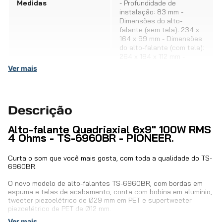
Medidas
- Profundidade de
instalação: 83 mm -
Dimensões do alto-
falante (sem tela): 234 x
164 x 99 mm - Dimensões
do alto-falante (com tela):
264 x 184 x 112 mm -
Dimensões para corte: 218
Ver mais
x 148 mm
Código do fabricante
TS-6960BR
Descrição
Recursos
- Woofer com cone de
Alto-falante Quadriaxial 6x9" 100W RMS
IMPP (polipropileno
4 Ohms - TS-6960BR - PIONEER.
moldado por injeção) -
Suspensão feita com
Curta o som que você mais gosta, com toda a qualidade do TS-
espuma - Bobina em
6960BR.
alumínio - Midrange com
cone de filme de Ø50 mm
O novo modelo de alto-falantes TS-6960BR, com bordas em
- Tweeter piezoelétrico de
espuma e telas de acabamento, conta com bobina em alumínio,
Ø29 mm em PET -
tweeter piezoelétrico de Ø29 mm em PET e supertweeter
Supertweeter
piezoelétrico de PET de Ø12 mm.
piezoelétrico de PET de
Ver mais