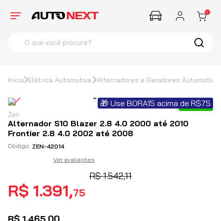
0
O que você procura?
termos mais buscados
1
º
Farol
Elétrica Automotiva
Alternadores e Geradores Automotivo
2
º
Corsa
🎁 Use BORA15 acima de R$75
3
º
Santana
5%
OFF
Zen
4
º
Hella
Alternador S10 Blazer 2.8 4.0 2000 até 2010
Frontier 2.8 4.0 2002 até 2008
ZEN-42014
Ver avaliações
R$
1
542
,
11
.
R$
1
.
391
,
75
R$
1
.
465
,
00