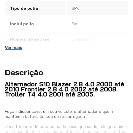
Tipo de polia
6PK
Inclui polia
Sim
Número de estrias
6 estrias
Ver mais
Tipo
Completo
Código do fabricante
ZEN 42014
Descrição
Alternador S10 Blazer 2.8 4.0 2000 até
Voltagem
12V
2010 Frontier 2.8 4.0 2002 até 2008
Troller T4 4.0 2001 até 2005.
Corrente
100A
Peça indispensável em seu veículo, o alternador é quem
mantém a bateria do seu carro carregada.
OEM - Códigos Originais
93297738
Um alternador defeituoso ou de baixa qualidade, não gera um
bom fluxo de energia, comprometendo o funcionamento de todo
EAN / GTIN
7897056534350