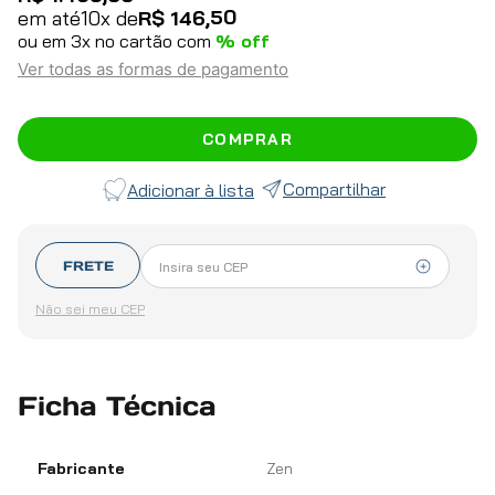
50
em até
10
x de
R$
146
,
ou em
3
x no cartão com
% off
Ver todas as formas de pagamento
COMPRAR
Compartilhar
FRETE
Não sei meu CEP
Ficha Técnica
Fabricante
Zen