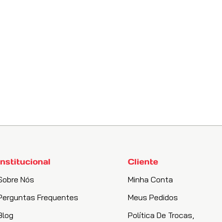
018, 2019, 2021.
2, 2013, 2014, 2015, 2016.
23, 2024.
12, 2013, 2014, 2015, 2016.
2007.
010.
Institucional
Cliente
14, 2015, 2016, 2017.
Sobre Nós
Minha Conta
012, 2013, 2014.
Perguntas Frequentes
Meus Pedidos
Blog
Política De Trocas,