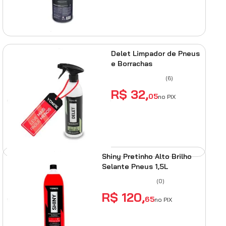
ADICIONAR AO CARRINHO
Delet Limpador de Pneus
e Borrachas
(
6
)
R$
32
,
05
no PIX
ADICIONAR AO
CARRINHO
Shiny Pretinho Alto Brilho
Selante Pneus 1,5L
(
0
)
R$
120
,
65
no PIX
ADICIONAR AO
CARRINHO