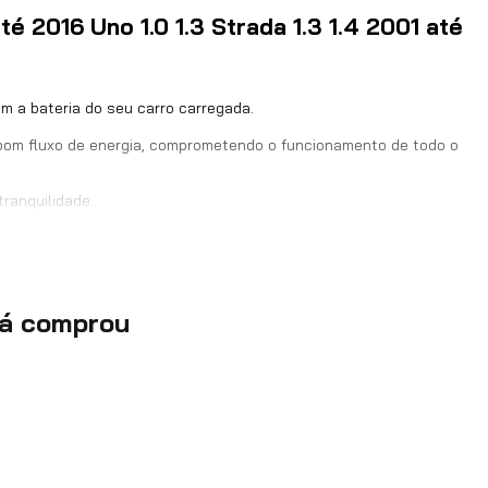
té 2016 Uno 1.0 1.3 Strada 1.3 1.4 2001 até
12V
110A
m a bateria do seu carro carregada.
 bom fluxo de energia, comprometendo o funcionamento de todo o
46554404, 5100109, 51717420, 51826257, 518469540,
51865741, 519547220
ranquilidade.
4064443017922
ção, ar-condicionado e acessórios) dependem do funcionamento
Compatível com Alternadores Bosch e Veículos com Ar
Condicionado
já comprou
1 - Alternador
 518469540, 51865741, 519547220.
12 meses
A garantia tem início na data de compra do produto,