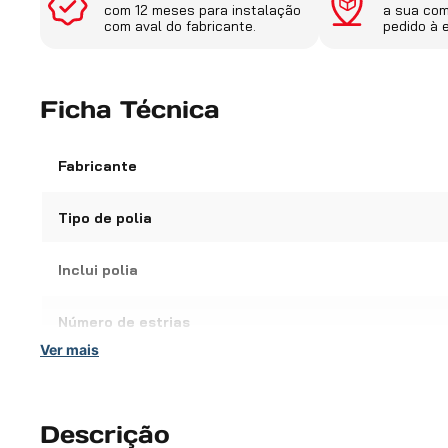
com 12 meses para instalação
a sua co
com aval do fabricante.
pedido à 
Ficha Técnica
Fabricante
Tipo de polia
Inclui polia
Número de estrias
Ver mais
Tipo
Código do fabricante
Descrição