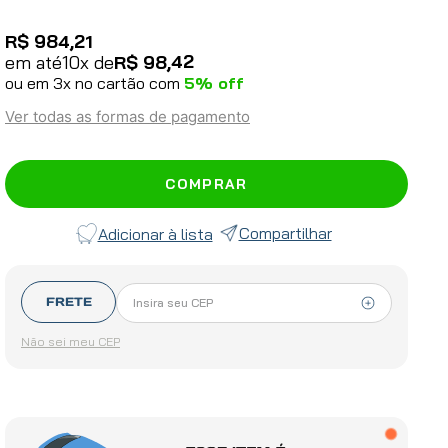
R$
984
,
21
42
em até
10
x de
R$
98
,
ou em
3
x no cartão com
5
% off
Ver todas as formas de pagamento
COMPRAR
Compartilhar
FRETE
Não sei meu CEP