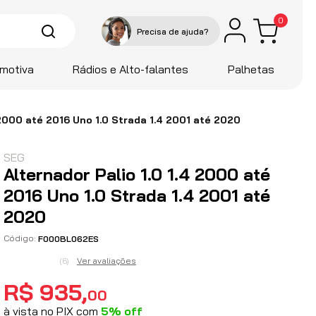
0
motiva
Rádios e Alto-falantes
Palhetas
 2000 até 2016 Uno 1.0 Strada 1.4 2001 até 2020
SEG
Alternador Palio 1.0 1.4 2000 até
2016 Uno 1.0 Strada 1.4 2001 até
2020
F000BL062ES
Ver avaliações
(
6
)
R$
935
,
00
à vista no PIX com
5
%
off