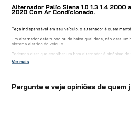
Alternador Palio Siena 1.0 1.3 1.4 2000 a
Voltagem
2020 Com Ar Condicionado.
Corrente
Peça indispensável em seu veículo, o alternador é quem manté
Um alternador defeituoso ou de baixa qualidade, não gera um
OEM - Códigos Originais
sistema elétrico do veículo.
Podemos dizer que escolher um bom alternador é sinônimo de t
EAN / GTIN
Ver mais
Os grandes consumidores de energia (faróis, sistema de igni
correto do alternador.
Compatibilidade
Pergunte e veja opiniões de quem 
Código SEG:
F000BL062ES.
Conteúdo da Embalagem
Códigos Originais:
46554404, 5100109, 51717420, 51826257,
Características do produto:
Prazo de Garantia
Marca:
SEG.
Voltagem:
12V.
Detalhes da Garantia
Corrente:
110A.