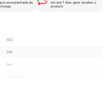
mpra acompanhada do
em até 7 dias após receber o
entrega.
produto.
SEG
5PK
Sim
5 estrias
Completo; Bosch
F000BL062ES