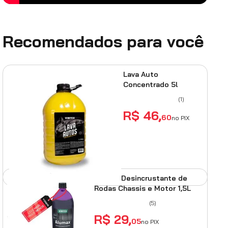
Recomendados para você
Lava Auto
Concentrado 5l
(
1
)
R$
46
,
60
no PIX
ADICIONAR AO
CARRINHO
Alumax Desincrustante de
Rodas Chassis e Motor 1,5L
(
5
)
R$
29
,
05
no PIX