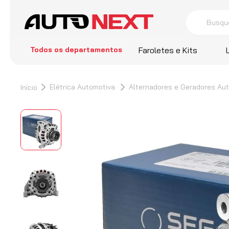
Busque por 
termos
Todos os departamentos
Faroletes e Kits
1
º
Farol
2
º
Cors
Elétrica Automotiva
Alternadores e Geradores Au
3
º
Sant
4
º
Hella