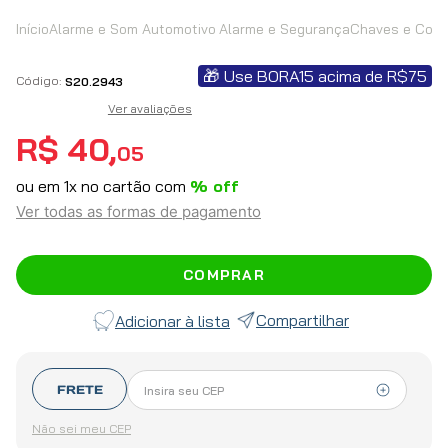
Alarme e Som Automotivo
Alarme e Segurança
Chaves e Cont
🎁 Use BORA15 acima de R$75
S20.2943
Ver avaliações
R$
40
,
05
ou em
1
x no cartão com
% off
Ver todas as formas de pagamento
COMPRAR
Compartilhar
FRETE
Não sei meu CEP