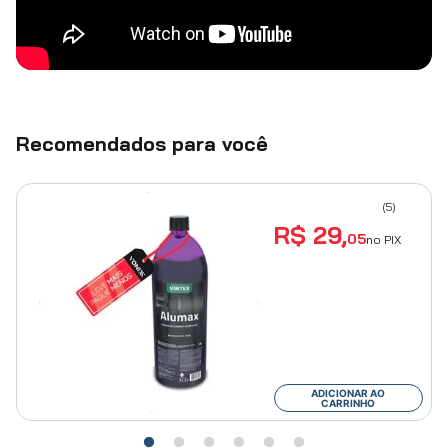
Recomendados para você
(
5
)
R$
29
,
05
no PIX
ADICIONAR AO
CARRINHO