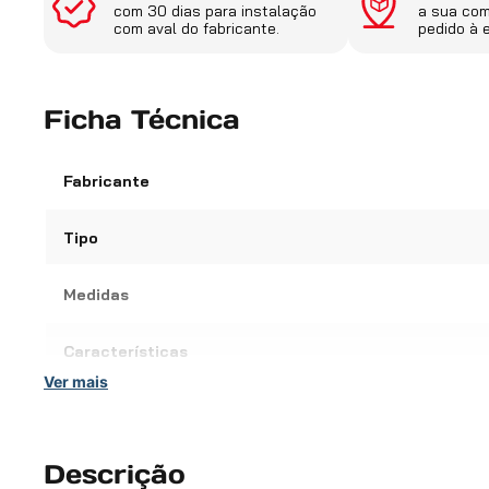
com 30 dias para instalação
a sua co
com aval do fabricante.
pedido à 
Ficha Técnica
Fabricante
Tipo
Medidas
Características
Ver mais
Código do fabricante
Conteúdo da Embalagem
Descrição