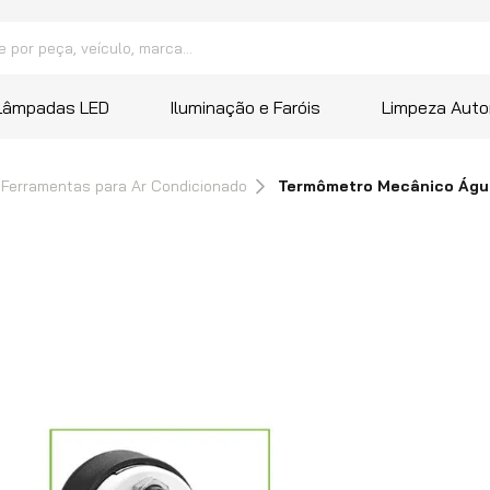
peça, veículo, marca...
 mais buscados
Lâmpadas LED
Iluminação e Faróis
Limpeza Auto
a
Ferramentas para Ar Condicionado
Termômetro Mecânico Água
ana