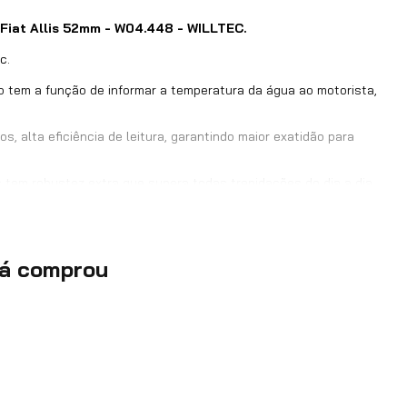
iat Allis 52mm - W04.448 - WILLTEC.
c.
 tem a função de informar a temperatura da água ao motorista,
, alta eficiência de leitura, garantindo maior exatidão para
 tem robustez extra que supera todas trepidações do dia a dia,
ec pode entregar.
já comprou