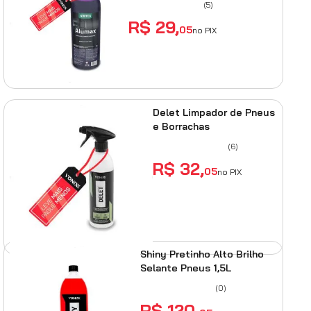
(
5
)
R$
29
,
05
no PIX
ADICIONAR AO CARRINHO
Delet Limpador de Pneus
e Borrachas
(
6
)
R$
32
,
05
no PIX
ADICIONAR AO
CARRINHO
Shiny Pretinho Alto Brilho
Selante Pneus 1,5L
(
0
)
R$
120
,