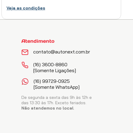
ADICIONAR AO CARRINHO
Veja as condições
Lava Auto Concentrado 5l
(
1
)
Atendimento
R$
49
,
05
no PIX
contato@autonext.com.br
ADICIONAR AO CARRINHO
(16) 3600-8860
[somente Ligações]
(16) 99729-0925
[somente WhatsApp]
De segunda a sexta das 9h às 12h e
das 13:30 às 17h. Exceto feriados.
Não atendemos no local
.