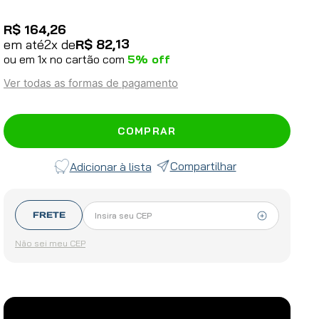
R$
164
,
26
13
em até
2
x de
R$
82
,
ou em
1
x no cartão com
5
% off
Ver todas as formas de pagamento
COMPRAR
Compartilhar
FRETE
Não sei meu CEP