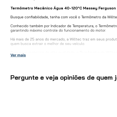
Termômetro Mecânico Água 40-120°C Massey Ferguson F
Busque confiabilidade, tenha com você o Termômetro da Willte
Conhecido também por Indicador de Temperatura, o Termômetro
garantindo máximo controle do funcionamento do motor.
Há mais de 25 anos do mercado, a Willtec traz em seus produtos
quem busca extrair o melhor de seu veículo.
Com seus materiais de alta qualidade, o Termômetro da Willtec
Ver mais
além de manter a alta confiabilidade de leitura.
Tenha com você a precisão que somente o Termômetro da Willt
Pergunte e veja opiniões de quem 
Willtec: os melhores produtos, para os melhores veículos.