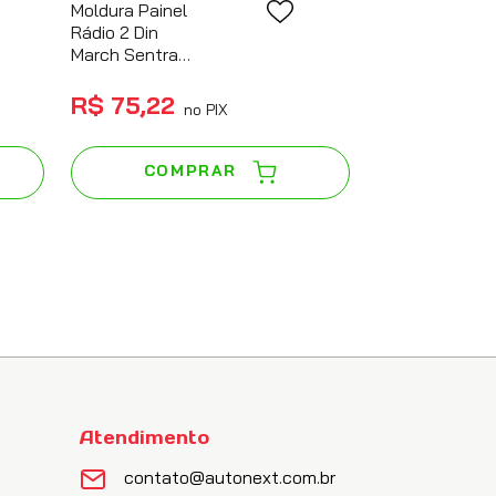
Moldura Painel
Rádio 2 Din
March Sentra
Versa 14/16 -
Preta
R$
75
,
22
no PIX
COMPRAR
Atendimento
contato@autonext.com.br