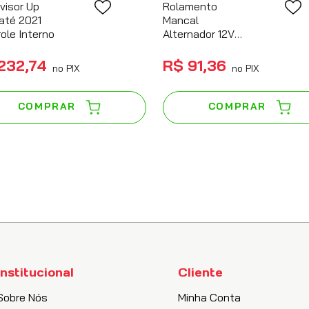
visor Up
Rolamento
até 2021
Mancal
ole Interno
Alternador 12V
AAK5398
AAK5374 New
232
,
74
R$
91
,
36
no PIX
no PIX
Holland
COMPRAR
COMPRAR
Institucional
Cliente
Sobre Nós
Minha Conta