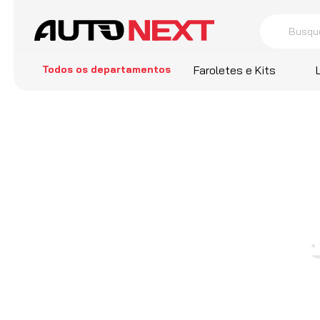
Busque por 
termos
Todos os departamentos
Faroletes e Kits
1
º
Cors
2
º
Farol
3
º
Sant
4
º
Comp