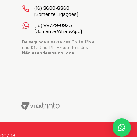
(16) 3600-8860
[somente Ligações]
(16) 99729-0925
[somente WhatsApp]
De segunda a sexta das 9h às 12h e
das 13:30 às 17h. Exceto feriados.
Não atendemos no local
.
0007-18