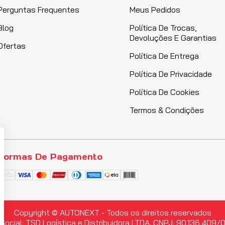
Perguntas Frequentes
Meus Pedidos
Blog
Política De Trocas,
Devoluções E Garantias
Ofertas
Política De Entrega
Política De Privacidade
Política De Cookies
Termos & Condições
Formas De Pagamento
Copyright © AUTONEXT - Todos os direitos reservados
Social: TSD Logística e Distribuidora LTDA. CNPJ: 90.136.409/