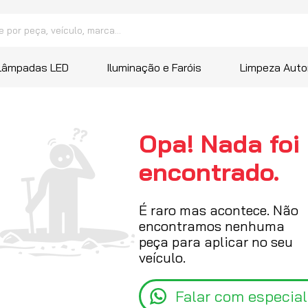
peça, veículo, marca...
 mais buscados
Lâmpadas LED
Iluminação e Faróis
Limpeza Auto
a
ana
Opa! Nada foi
ressor
encontrado.
É raro mas acontece. Não
encontramos nenhuma
peça para aplicar no seu
veículo.
Falar com especial